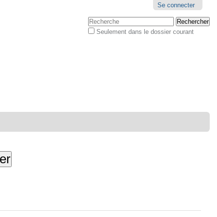
Outils
Se connecter
personnels
Chercher par
Seulement dans le dossier courant
Recherche
avancée…