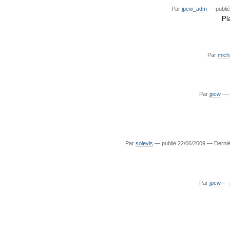
Par
jpcw_adm
—
publié
Pl
Par
mich
Par
jpcw
—
Par
solevis
—
publié
22/06/2009
—
Derniè
Par
jpcw
—