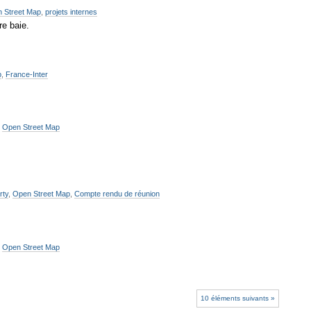
 Street Map
,
projets internes
re baie.
p
,
France-Inter
,
Open Street Map
rty
,
Open Street Map
,
Compte rendu de réunion
,
Open Street Map
10 éléments suivants »