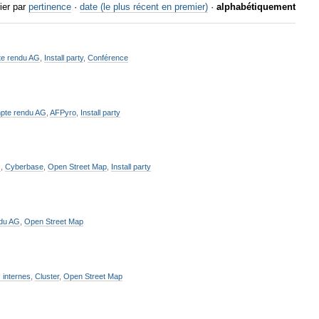
ier par
pertinence
·
date (le plus récent en premier)
·
alphabétiquement
e rendu AG
,
Install party
,
Conférence
pte rendu AG
,
AFPyro
,
Install party
c
,
Cyberbase
,
Open Street Map
,
Install party
du AG
,
Open Street Map
s internes
,
Cluster
,
Open Street Map