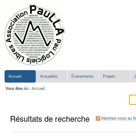
Aller
Navigation
au
contenu.
|
Aller
à
la
navigation
Accueil
Actualités
Événements
Projets
Vous êtes ici :
Accueil
Résultats de recherche
Abonnez-vous au fl