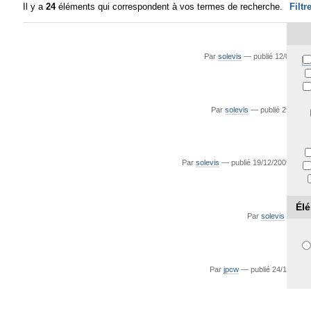
Il y a
24
éléments qui correspondent à vos termes de recherche.
Filtr
Par
solevis
—
publié
12/03/200
Par
solevis
—
publié
29/01/2
Par
solevis
—
publié
19/12/2009
—
De
Él
Par
solevis
—
publ
Par
jpcw
—
publié
24/10/201