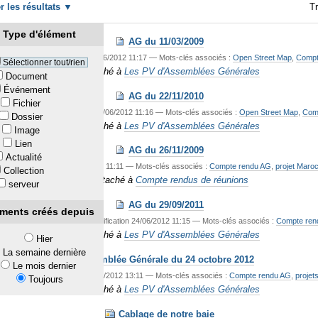
er les résultats
Tr
Type d'élément
AG du 11/03/2009
9
—
Dernière modification
24/06/2012 11:17
— Mots-clés associés :
Open Street Map
,
Compt
Sélectionner tout/rien
Rattaché à
Les PV d'Assemblées Générales
Document
Événement
AG du 22/11/2010
Fichier
011
—
Dernière modification
24/06/2012 11:16
— Mots-clés associés :
Open Street Map
,
Com
Dossier
Rattaché à
Les PV d'Assemblées Générales
Image
Lien
AG du 26/11/2009
Actualité
rnière modification
24/06/2012 11:11
— Mots-clés associés :
Compte rendu AG
,
projet Maro
Collection
Rattaché à
Compte rendus de réunions
serveur
AG du 29/09/2011
éments créés depuis
ié
25/10/2011
—
Dernière modification
24/06/2012 11:15
— Mots-clés associés :
Compte ren
Rattaché à
Les PV d'Assemblées Générales
Hier
La semaine dernière
Assemblée Générale du 24 octobre 2012
Le mois dernier
2
—
Dernière modification
17/11/2012 13:11
— Mots-clés associés :
Compte rendu AG
,
projet
Toujours
Rattaché à
Les PV d'Assemblées Générales
Cablage de notre baie