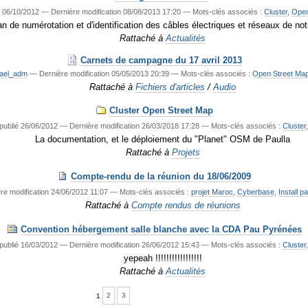
06/10/2012
—
Dernière modification
08/08/2013 17:20
— Mots-clés associés :
Cluster
,
Open
an de numérotation et d'identification des câbles électriques et réseaux de not
Rattaché à
Actualités
Carnets de campagne du 17 avril 2013
ael_adm
—
Dernière modification
05/05/2013 20:39
— Mots-clés associés :
Open Street Ma
Rattaché à
Fichiers d'articles
/
Audio
Cluster Open Street Map
publié
26/06/2012
—
Dernière modification
26/03/2018 17:28
— Mots-clés associés :
Cluster
La documentation, et le déploiement du "Planet" OSM de Paulla
Rattaché à
Projets
Compte-rendu de la réunion du 18/06/2009
re modification
24/06/2012 11:07
— Mots-clés associés :
projet Maroc
,
Cyberbase
,
Install pa
Rattaché à
Compte rendus de réunions
Convention hébergement salle blanche avec la CDA Pau Pyrénées
publié
16/03/2012
—
Dernière modification
26/06/2012 15:43
— Mots-clés associés :
Cluster
yepeah !!!!!!!!!!!!!!!!!
Rattaché à
Actualités
1
2
3