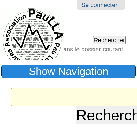
Aller
Navigation
Outil
Se connecter
au
perso
contenu.
|
Chercher par
Aller
Seulement dans le dossier courant
à
Recherche
avancée…
la
Show Navigation
navigation