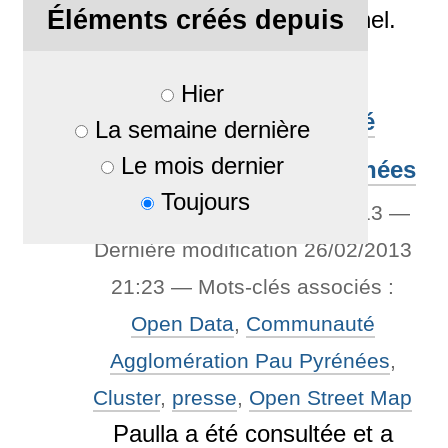
Éléments créés depuis
aux côtés de Jean Guisnel.
Rattaché à
Actualités
Hier
OpenData Communauté
La semaine dernière
Le mois dernier
d'Agglomération Pau-Pyrénées
Toujours
Par
jpcw
—
publié
26/02/2013
—
Dernière modification
26/02/2013
21:23
— Mots-clés associés :
Open Data
,
Communauté
Agglomération Pau Pyrénées
,
Cluster
,
presse
,
Open Street Map
Paulla a été consultée et a